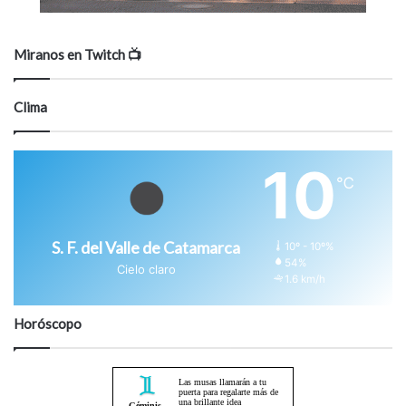
Miranos en Twitch 📺
Clima
10
℃
S. F. del Valle de Catamarca
10º - 10º%
54%
Cielo claro
1.6 km/h
Horóscopo