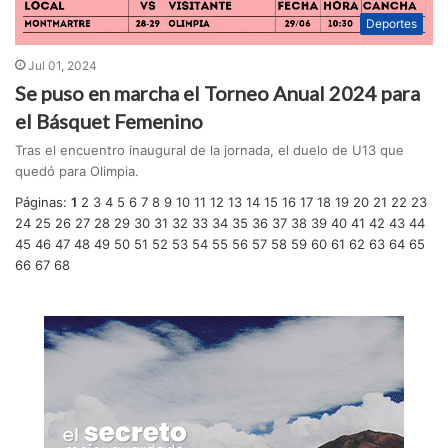
Deportes
Jul 01, 2024
Se puso en marcha el Torneo Anual 2024 para
el Básquet Femenino
Tras el encuentro inaugural de la jornada, el duelo de U13 que
quedó para Olimpia.
Páginas:
1
2
3
4
5
6
7
8
9
10
11
12
13
14
15
16
17
18
19
20
21
22
23
24
25
26
27
28
29
30
31
32
33
34
35
36
37
38
39
40
41
42
43
44
45
46
47
48
49
50
51
52
53
54
55
56
57
58
59
60
61
62
63
64
65
66
67
68