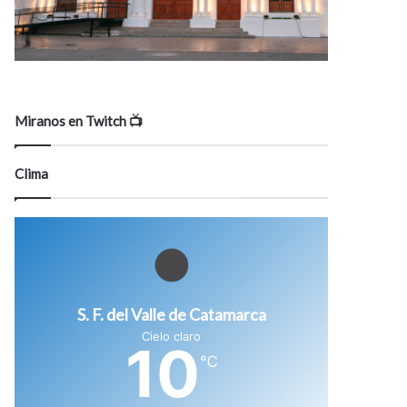
Miranos en Twitch 📺
Clima
S. F. del Valle de Catamarca
Cielo claro
10
℃