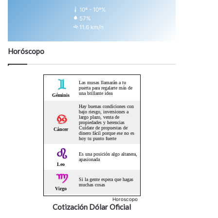
10º - 10º%
57%
11.6 km/h
Horóscopo
Horoscopo
Cotización Dólar Oficial