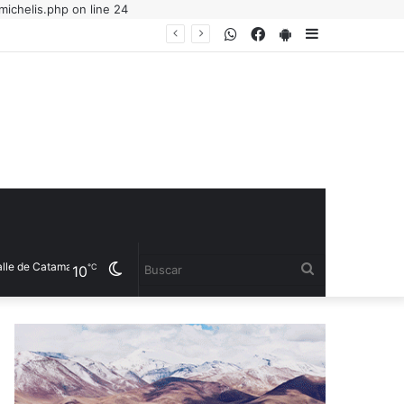
ichelis.php on line 24
WhatsApp
Facebook
PlayStore
Sidebar
 de Catamarca
Cambiar
Buscar
℃
10
modo