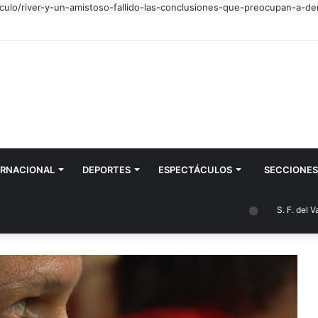
culo/river-y-un-amistoso-fallido-las-conclusiones-que-preocupan-a-dem
 intenciones especiales por todo mi pueblo"
ERNACIONAL
DEPORTES
ESPECTÁCULOS
SECCIONES
S. F. del Valle