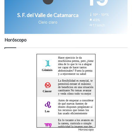
S. F. del Valle de Catamarca
19º - 19º%
49%
Cielo claro
1.1 km/h
Horóscopo
Horoscopo