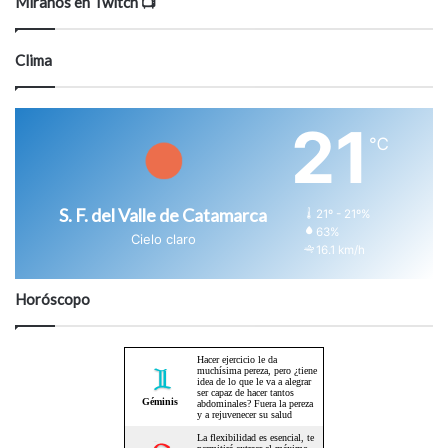
Miranos en Twitch 📺
Clima
21
℃
S. F. del Valle de Catamarca
21º - 21º%
63%
Cielo claro
16.1 km/h
Horóscopo