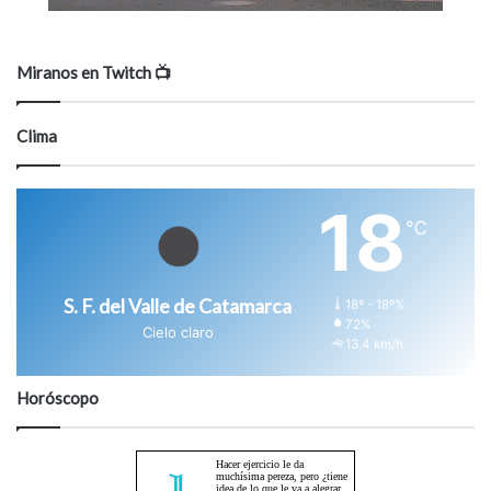
Miranos en Twitch 📺
Clima
18
℃
S. F. del Valle de Catamarca
18º - 18º%
72%
Cielo claro
13.4 km/h
Horóscopo