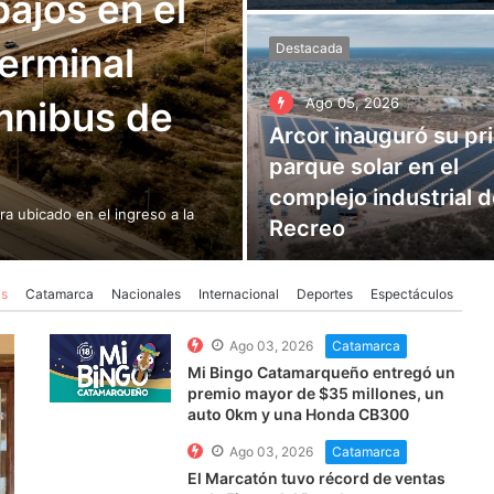
ajos en el
Terminal
Destacada
mnibus de
Ago 05, 2026
Arcor inauguró su pr
parque solar en el
complejo industrial 
a ubicado en el ingreso a la
Recreo
as
Catamarca
Nacionales
Internacional
Deportes
Espectáculos
Ago 03, 2026
Catamarca
Mi Bingo Catamarqueño entregó un
premio mayor de $35 millones, un
auto 0km y una Honda CB300
Ago 03, 2026
Catamarca
El Marcatón tuvo récord de ventas