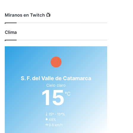
Miranos en Twitch 📺
Clima
S. F. del Valle de Catamarca
Cielo claro
15
℃
15º - 15º%
48%
9.6 km/h