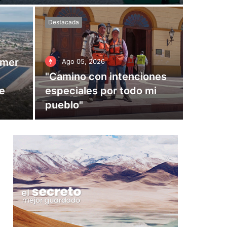
Destacada
imer
Ago 05, 2026
"Camino con intenciones
de
especiales por todo mi
pueblo"