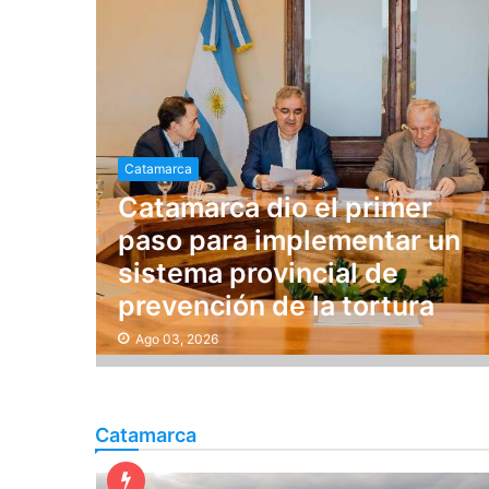
Catamarca
Catamarca dio el primer
paso para implementar un
sistema provincial de
prevención de la tortura
Ago 03, 2026
Catamarca