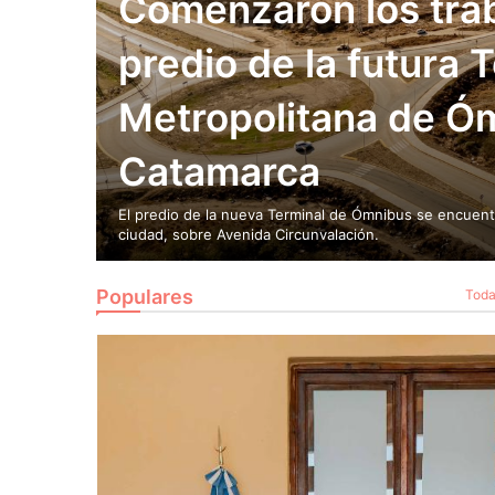
Comenzaron los trab
predio de la futura 
Metropolitana de Ó
Catamarca
El predio de la nueva Terminal de Ómnibus se encuentr
ciudad, sobre Avenida Circunvalación.
Populares
Tod