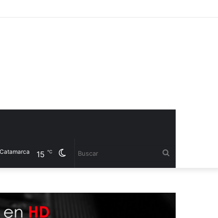
ca
Cambiar
Buscar
℃
15
modo