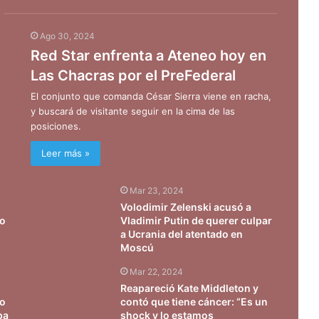
Ago 30, 2024
Red Star enfrenta a Ateneo hoy en
Las Chacras por el PreFederal
El conjunto que comanda César Sierra viene en racha,
y buscará de visitante seguir en la cima de las
posiciones.
Leer más »
Mar 23, 2024
Volodimir Zelenski acusó a
eo
Vladimir Putin de querer culpar
a Ucrania del atentado en
Moscú
Mar 22, 2024
Reapareció Kate Middleton y
vo
contó que tiene cáncer: “Es un
pa
shock y lo estamos